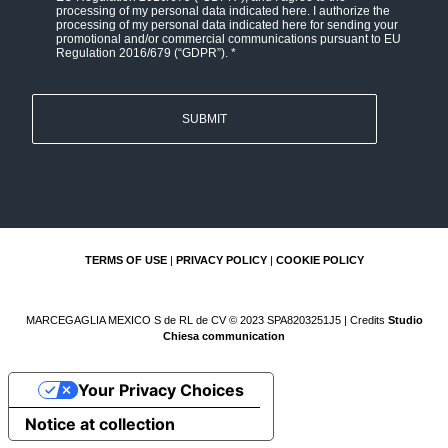
policy
processing of my personal data indicated here. I authorize the
processing of my personal data indicated here for sending your
and
promotional and/or commercial communications pursuant to EU
Regulation 2016/679 (“GDPR”). *
Personal
data
consent
*
TERMS OF USE
|
PRIVACY POLICY
|
COOKIE POLICY
MARCEGAGLIA MEXICO S de RL de CV © 2023 SPA8203251J5 | Credits
Studio
Chiesa communication
Your Privacy Choices
Notice at collection