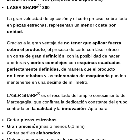
®
LASER SHARP
360
La gran velocidad de ejecución y el corte preciso, sobre todo
en piezas estrechas, representan un
menor coste por
unidad.
Gracias a la gran ventaja de
no tener que aplicar fuerza
sobre el producto
, el proceso de corte con láser ofrece
un
corte de gran definición
, con la posibilidad de hacer
aperturas y
cortes complejos
con
esquinas cuadradas
perfectamente definidas,
de manera que el producto
no tiene rebabas
y las
tolerancias de maquinaria
pueden
mantenerse en una décima de milímetro.
®
LASER SHARP
es el resultado del amplio conocimiento de
Marcegaglia, que confirma la dedicación constante del grupo
centrada en
la calidad
y la
innovación
. Apto para:
Cortar
piezas estrechas
Gran precisión
(más o menos 0,1 mm)
Cortar perfiles
elaborados
Obtener un producto acabado sin más maquinaria