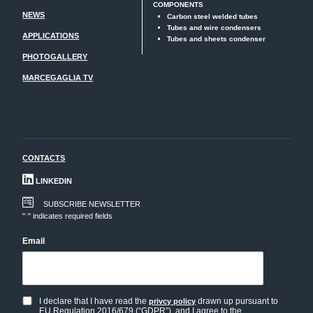
COMPONENTS
NEWS
Carbon steel welded tubes
Tubes and wire condensers
APPLICATIONS
Tubes and sheets condenser
PHOTOGALLERY
MARCEGAGLIA TV
CONTACTS
LINKEDIN
SUBSCRIBE NEWSLETTER
"
*
" indicates required fields
Email
I declare that I have read the
drawn up pursuant to
privcy policy
Privacy
EU Regulation 2016/679 (“GDPR”), and I agree to the