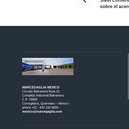
Steel Confer
sobre el ace
MARCEGAGLIA MEXICO
Circuito Balvanera Num.22
Complejo Industrial Balvanera
C.P. 76900
Corregidora, Queretaro – Mexico
phone +52 . 442 192 8800
mexico@marcegaglia.com