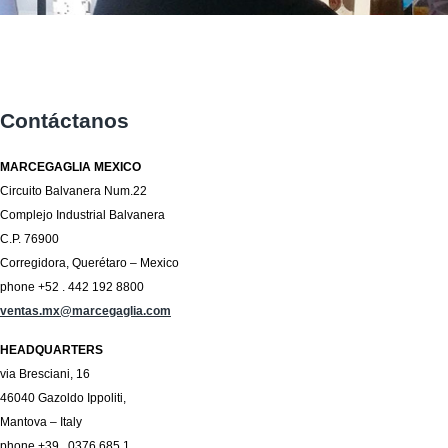
Contáctanos
MARCEGAGLIA MEXICO
Circuito Balvanera Num.22
Complejo Industrial Balvanera
C.P. 76900
Corregidora, Querétaro – Mexico
phone +52 . 442 192 8800
ventas.mx@marcegaglia.com
HEADQUARTERS
via Bresciani, 16
46040 Gazoldo Ippoliti,
Mantova – Italy
phone +39 . 0376 685 1