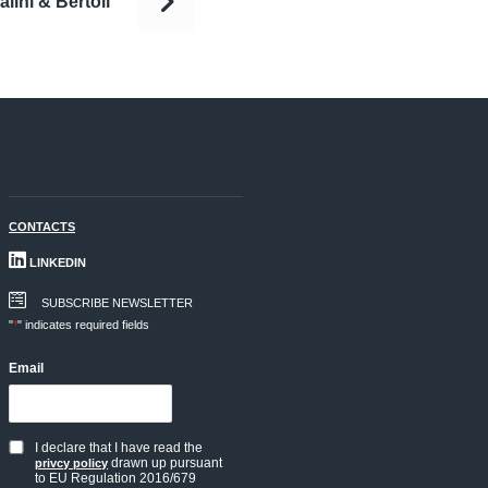
lini & Bertoli
CONTACTS
LINKEDIN
SUBSCRIBE NEWSLETTER
"
*
" indicates required fields
Email
I declare that I have read the
Privacy
drawn up pursuant
privcy policy
to EU Regulation 2016/679