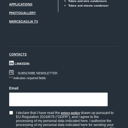
Tubes and wire condensers
APPLICATIONS
Tubes and sheets condenser
PHOTOGALLERY
MARCEGAGLIA TV
CONTACTS
LINKEDIN
SUBSCRIBE NEWSLETTER
"
*
" indicates required fields
Email
I declare that I have read the
drawn up pursuant to
privcy policy
Privacy
EU Regulation 2016/679 (“GDPR”), and I agree to the
policy
processing of my personal data indicated here. I authorize the
processing of my personal data indicated here for sending your
and