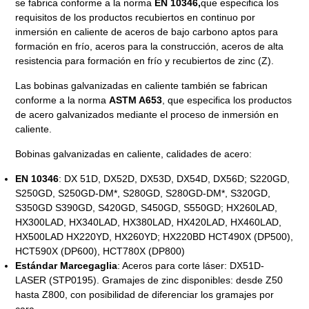
se fabrica conforme a la norma
EN 10346,
que especifica los
requisitos de los productos recubiertos en continuo por
inmersión en caliente de aceros de bajo carbono aptos para
formación en frío, aceros para la construcción, aceros de alta
resistencia para formación en frío y recubiertos de zinc (Z).
Las bobinas galvanizadas en caliente también se fabrican
conforme a la norma
ASTM A653
, que especifica los productos
de acero galvanizados mediante el proceso de inmersión en
caliente.
Bobinas galvanizadas en caliente, calidades de acero:
EN 10346
: DX 51D, DX52D, DX53D, DX54D, DX56D; S220GD,
S250GD, S250GD-DM*, S280GD, S280GD-DM*, S320GD,
S350GD S390GD, S420GD, S450GD, S550GD; HX260LAD,
HX300LAD, HX340LAD, HX380LAD, HX420LAD, HX460LAD,
HX500LAD HX220YD, HX260YD; HX220BD HCT490X (DP500),
HCT590X (DP600), HCT780X (DP800)
Estándar Marcegaglia
: Aceros para corte láser: DX51D-
LASER (STP0195). Gramajes de zinc disponibles: desde Z50
hasta Z800, con posibilidad de diferenciar los gramajes por