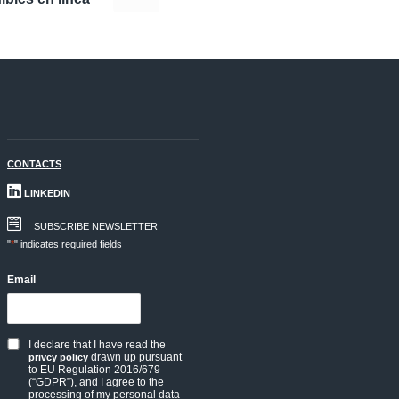
CONTACTS
LINKEDIN
SUBSCRIBE NEWSLETTER
"
*
" indicates required fields
Email
I declare that I have read the
Privacy
drawn up pursuant
privcy policy
to EU Regulation 2016/679
policy
(“GDPR”), and I agree to the
processing of my personal data