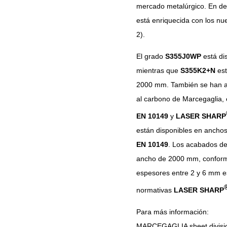
mercado metalúrgico. En det
está enriquecida con los n
2).
El grado
S355J0WP
está di
mientras que
S355K2+N
est
2000 mm. También se han a
al carbono de Marcegaglia,
EN 10149
y
LASER SHARP
están disponibles en anch
EN 10149
. Los acabados de
ancho de 2000 mm, confor
espesores entre 2 y 6 mm e
normativas
LASER SHARP
Para más información:
MARCEGAGLIA sheet divisi