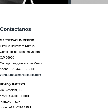
Contáctanos
MARCEGAGLIA MEXICO
Circuito Balvanera Num.22
Complejo Industrial Balvanera
C.P. 76900
Corregidora, Querétaro – Mexico
phone +52 . 442 192 8800
ventas.mx@marcegaglia.com
HEADQUARTERS
via Bresciani, 16
46040 Gazoldo Ippoliti,
Mantova – Italy
phone +39 . 0376 685 1